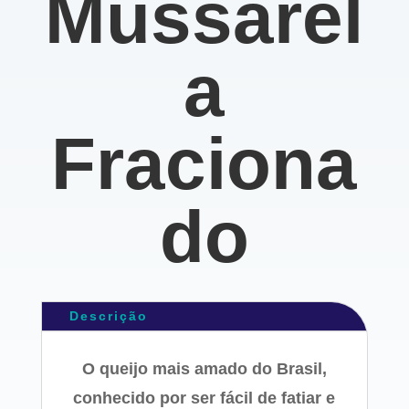
Mussarel
a
Fraciona
do
Descrição
O queijo mais amado do Brasil,
conhecido por ser fácil de fatiar e